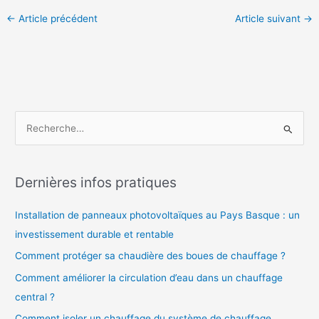
←
Article précédent
Article suivant
→
R
e
c
h
Dernières infos pratiques
e
Installation de panneaux photovoltaïques au Pays Basque : un
r
investissement durable et rentable
c
h
Comment protéger sa chaudière des boues de chauffage ?
e
Comment améliorer la circulation d’eau dans un chauffage
r
central ?
Comment isoler un chauffage du système de chauffage