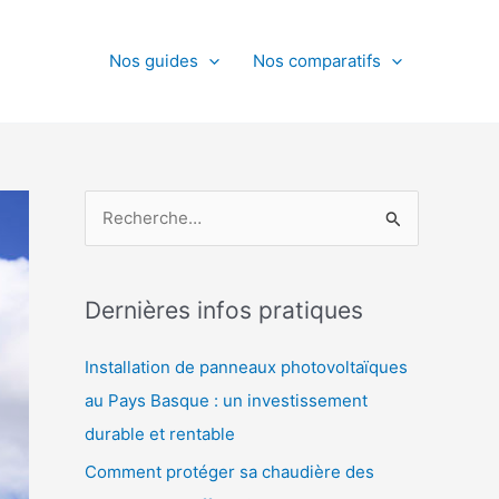
Nos guides
Nos comparatifs
R
e
c
h
Dernières infos pratiques
e
Installation de panneaux photovoltaïques
r
au Pays Basque : un investissement
c
durable et rentable
h
Comment protéger sa chaudière des
e